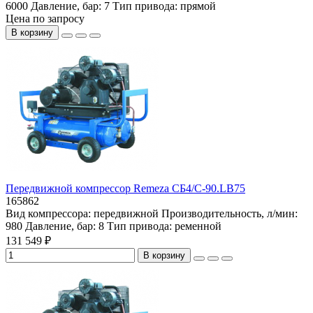
6000
Давление, бар:
7
Тип привода:
прямой
Цена по запросу
В корзину
Передвижной компрессор Remeza СБ4/С-90.LB75
165862
Вид компрессора:
передвижной
Производительность, л/мин:
980
Давление, бар:
8
Тип привода:
ременной
131 549 ₽
В корзину