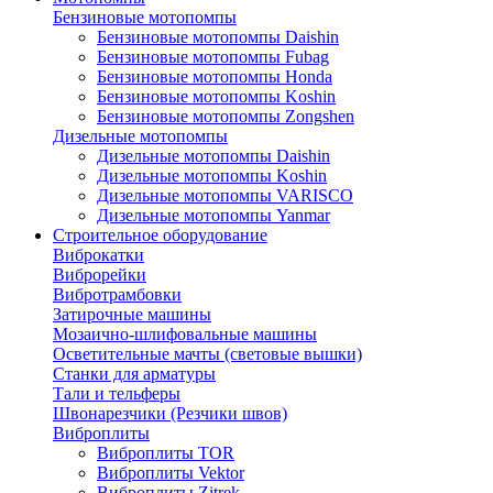
Бензиновые мотопомпы
Бензиновые мотопомпы Daishin
Бензиновые мотопомпы Fubag
Бензиновые мотопомпы Honda
Бензиновые мотопомпы Koshin
Бензиновые мотопомпы Zongshen
Дизельные мотопомпы
Дизельные мотопомпы Daishin
Дизельные мотопомпы Koshin
Дизельные мотопомпы VARISCO
Дизельные мотопомпы Yanmar
Строительное оборудование
Виброкатки
Виброрейки
Вибротрамбовки
Затирочные машины
Мозаично-шлифовальные машины
Осветительные мачты (световые вышки)
Станки для арматуры
Тали и тельферы
Швонарезчики (Резчики швов)
Виброплиты
Виброплиты TOR
Виброплиты Vektor
Виброплиты Zitrek