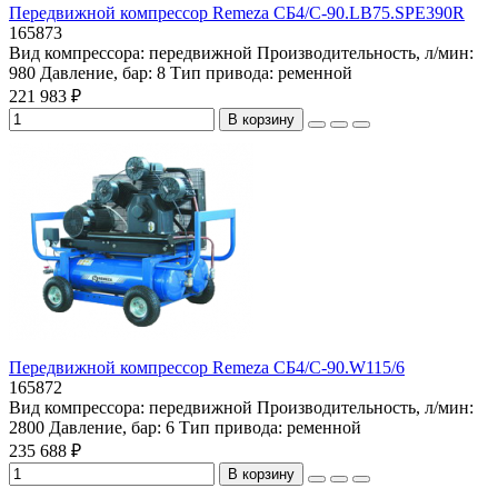
Передвижной компрессор Remeza СБ4/С-90.LB75.SPE390R
165873
Вид компрессора:
передвижной
Производительность, л/мин:
980
Давление, бар:
8
Тип привода:
ременной
221 983 ₽
В корзину
Передвижной компрессор Remeza СБ4/С-90.W115/6
165872
Вид компрессора:
передвижной
Производительность, л/мин:
2800
Давление, бар:
6
Тип привода:
ременной
235 688 ₽
В корзину