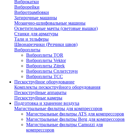
Виброкатки
Виброрейки
Вибротрамбовки
Затирочные машины
Мозаично-шлифовальные машины
Осветительные мачты (световые вышки)
Станки для арматуры
Тали и тельферы
Швонарезчики (Резчики швов)
Виброплиты
Виброплиты TOR
Виброплиты Vektor
Виброплиты Zitrek
Виброплиты Сплитстоун
Виброплиты ТСС
Пескоструйное оборудование
Комплекты пескоструйного оборудования
Пескоструйные аппараты
Пескоструйные камеры
Подготовка и хранение воздуха
Магистральные фильтры для компрессоров
Магистральные фильтры ATS для компрессоров
Магистральные фильтры Berg для компрессоров
Магистральные фильтры Camozzi для
компрессоров