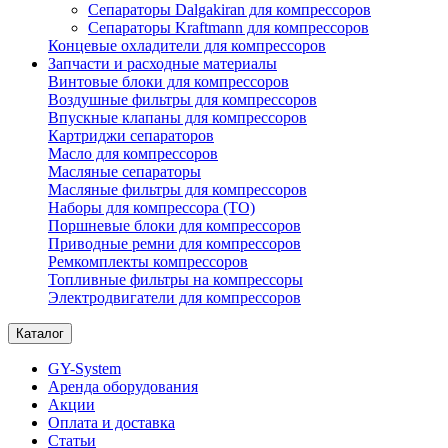
Сепараторы Dalgakiran для компрессоров
Сепараторы Kraftmann для компрессоров
Концевые охладители для компрессоров
Запчасти и расходные материалы
Винтовые блоки для компрессоров
Воздушные фильтры для компрессоров
Впускные клапаны для компрессоров
Картриджи сепараторов
Масло для компрессоров
Масляные сепараторы
Масляные фильтры для компрессоров
Наборы для компрессора (ТО)
Поршневые блоки для компрессоров
Приводные ремни для компрессоров
Ремкомплекты компрессоров
Топливные фильтры на компрессоры
Электродвигатели для компрессоров
Каталог
GY-System
Аренда оборудования
Акции
Оплата и доставка
Статьи