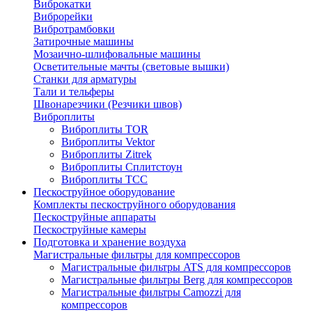
Виброкатки
Виброрейки
Вибротрамбовки
Затирочные машины
Мозаично-шлифовальные машины
Осветительные мачты (световые вышки)
Станки для арматуры
Тали и тельферы
Швонарезчики (Резчики швов)
Виброплиты
Виброплиты TOR
Виброплиты Vektor
Виброплиты Zitrek
Виброплиты Сплитстоун
Виброплиты ТСС
Пескоструйное оборудование
Комплекты пескоструйного оборудования
Пескоструйные аппараты
Пескоструйные камеры
Подготовка и хранение воздуха
Магистральные фильтры для компрессоров
Магистральные фильтры ATS для компрессоров
Магистральные фильтры Berg для компрессоров
Магистральные фильтры Camozzi для
компрессоров