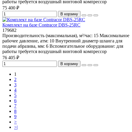
работы требуется воздушный винтовой компрессор
75 400 ₽
В корзину
Комплект на базе Contracor DBS-25RC
179682
Производительность (максимальная), м²/час:
15
Максимальное
рабочее давление, атм:
10
Внутренний диаметр шланга для
подачи абразива, мм:
6
Вспомогательное оборудование:
для
работы требуется воздушный винтовой компрессор
76 405 ₽
В корзину
1
2
3
4
5
6
7
8
9
>
>|