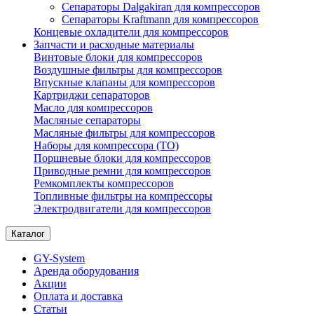
Сепараторы Dalgakiran для компрессоров
Сепараторы Kraftmann для компрессоров
Концевые охладители для компрессоров
Запчасти и расходные материалы
Винтовые блоки для компрессоров
Воздушные фильтры для компрессоров
Впускные клапаны для компрессоров
Картриджи сепараторов
Масло для компрессоров
Масляные сепараторы
Масляные фильтры для компрессоров
Наборы для компрессора (ТО)
Поршневые блоки для компрессоров
Приводные ремни для компрессоров
Ремкомплекты компрессоров
Топливные фильтры на компрессоры
Электродвигатели для компрессоров
Каталог
GY-System
Аренда оборудования
Акции
Оплата и доставка
Статьи