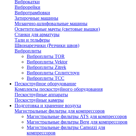
Виброкатки
Виброрейки
Вибротрамбовки
Затирочные машины
Мозаично-шлифовальные машины
Осветительные мачты (световые вышки)
Станки для арматуры
Тали и тельферы
Швонарезчики (Резчики швов)
Виброплиты
Виброплиты TOR
Виброплиты Vektor
Виброплиты Zitrek
Виброплиты Сплитстоун
Виброплиты ТСС
Пескоструйное оборудование
Комплекты пескоструйного оборудования
Пескоструйные аппараты
Пескоструйные камеры
Подготовка и хранение воздуха
Магистральные фильтры для компрессоров
Магистральные фильтры ATS для компрессоров
Магистральные фильтры Berg для компрессоров
Магистральные фильтры Camozzi для
компрессоров