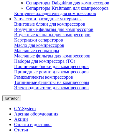
Сепараторы Dalgakiran для компрессоров
Сепараторы Kraftmann для компрессоров
Концевые охладители для компрессоров
Запчасти и расходные материалы
Винтовые блоки для компрессоров
Воздушные фильтры для компрессоров
Впускные клапаны для компрессоров
Картриджи сепараторов
Масло для компрессоров
Масляные сепараторы
Масляные фильтры для компрессоров
Наборы для компрессора (ТО)
Поршневые блоки для компрессоров
Приводные ремни для компрессоров
Ремкомплекты компрессоров
Топливные фильтры на компрессоры
Электродвигатели для компрессоров
Каталог
GY-System
Аренда оборудования
Акции
Оплата и доставка
Статьи