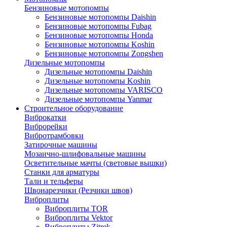
Бензиновые мотопомпы
Бензиновые мотопомпы Daishin
Бензиновые мотопомпы Fubag
Бензиновые мотопомпы Honda
Бензиновые мотопомпы Koshin
Бензиновые мотопомпы Zongshen
Дизельные мотопомпы
Дизельные мотопомпы Daishin
Дизельные мотопомпы Koshin
Дизельные мотопомпы VARISCO
Дизельные мотопомпы Yanmar
Строительное оборудование
Виброкатки
Виброрейки
Вибротрамбовки
Затирочные машины
Мозаично-шлифовальные машины
Осветительные мачты (световые вышки)
Станки для арматуры
Тали и тельферы
Швонарезчики (Резчики швов)
Виброплиты
Виброплиты TOR
Виброплиты Vektor
Виброплиты Zitrek