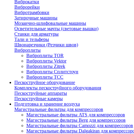
Виброкатки
Виброрейки
Вибротрамбовки
Затирочные машины
Мозаично-шлифовальные машины
Осветительные мачты (световые вышки)
Станки для арматуры
Тали и тельферы
Швонарезчики (Резчики швов)
Виброплиты
Виброплиты TOR
Виброплиты Vektor
Виброплиты Zitrek
Виброплиты Сплитстоун
Виброплиты ТСС
Пескоструйное оборудование
Комплекты пескоструйного оборудования
Пескоструйные аппараты
Пескоструйные камеры
Подготовка и хранение воздуха
Магистральные фильтры для компрессоров
Магистральные фильтры ATS для компрессоров
Магистральные фильтры Berg для компрессоров
Магистральные фильтры Camozzi для компрессоров
Магистральные фильтры Dalgakiran для компрессор